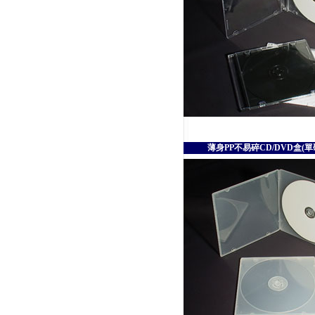
薄身PP不易碎CD/DVD盒(單碟