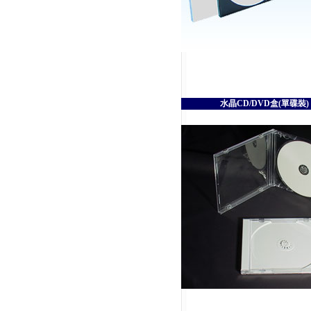
水晶CD/DVD盒(單碟裝) 