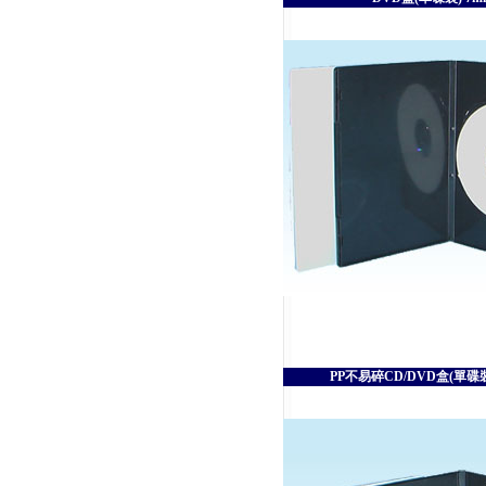
PP不易碎CD/DVD盒(單碟裝