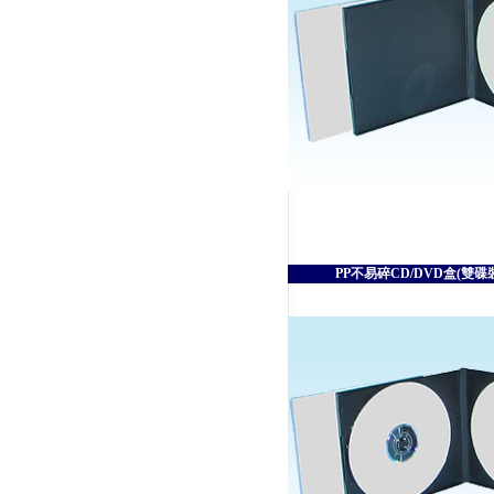
PP不易碎CD/DVD盒(雙碟裝