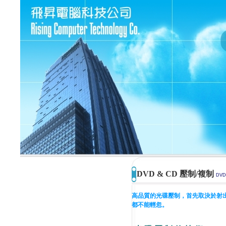
DVD & CD 壓制/複制
DVD
高品質的光碟壓制，首先取決於射
都不能輕忽。