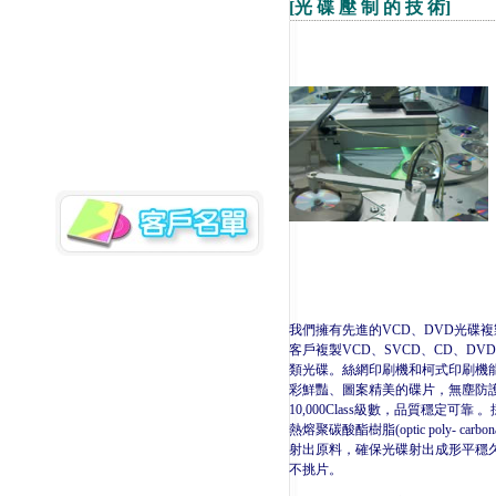
[光 碟 壓 制 的 技 術]
我們擁有先進的VCD、DVD光碟
客戶複製VCD、SVCD、CD、DVD
類光碟。絲網印刷機和柯式印刷機
彩鮮豔、圖案精美的碟片，無塵防
10,000Class級數，品質穩定可靠
熱熔聚碳酸酯樹脂(optic poly- carb
射出原料，確保光碟射出成形平穩
不挑片。